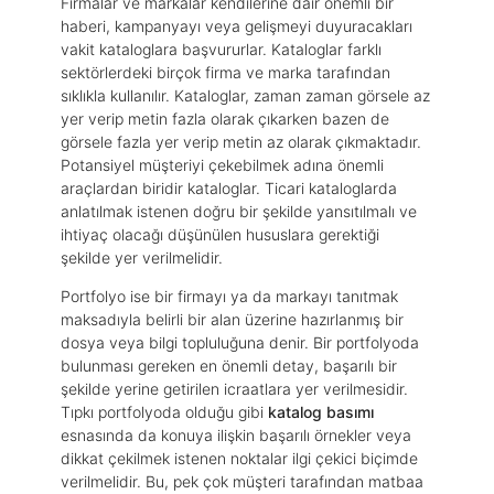
Firmalar ve markalar kendilerine dair önemli bir
haberi, kampanyayı veya gelişmeyi duyuracakları
vakit kataloglara başvururlar. Kataloglar farklı
sektörlerdeki birçok firma ve marka tarafından
sıklıkla kullanılır. Kataloglar, zaman zaman görsele az
yer verip metin fazla olarak çıkarken bazen de
görsele fazla yer verip metin az olarak çıkmaktadır.
Potansiyel müşteriyi çekebilmek adına önemli
araçlardan biridir kataloglar. Ticari kataloglarda
anlatılmak istenen doğru bir şekilde yansıtılmalı ve
ihtiyaç olacağı düşünülen hususlara gerektiği
şekilde yer verilmelidir.
Portfolyo ise bir firmayı ya da markayı tanıtmak
maksadıyla belirli bir alan üzerine hazırlanmış bir
dosya veya bilgi topluluğuna denir. Bir portfolyoda
bulunması gereken en önemli detay, başarılı bir
şekilde yerine getirilen icraatlara yer verilmesidir.
Tıpkı portfolyoda olduğu gibi
katalog basımı
esnasında da konuya ilişkin başarılı örnekler veya
dikkat çekilmek istenen noktalar ilgi çekici biçimde
verilmelidir. Bu, pek çok müşteri tarafından matbaa